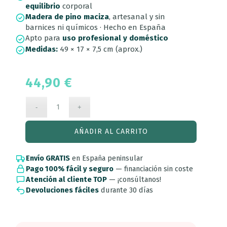
equilibrio
corporal
Madera de pino maciza
, artesanal y sin
barnices ni químicos · Hecho en España
Apto para
uso profesional y doméstico
Medidas:
49 × 17 × 7,5 cm (aprox.)
44,90
€
AÑADIR AL CARRITO
Envío GRATIS
en España peninsular
Pago 100% fácil y seguro
— financiación sin coste
Atención al cliente TOP
— ¡consúltanos!
Devoluciones fáciles
durante 30 días