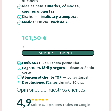
duradero
Ideales para
armarios, cómodas,
cajones o puertas
Diseño
minimalista y atemporal
Medida:
110 cm ·
Pack de 2
101,50
€
TIRADORES
ROBLE
AÑADIR AL CARRITO
110cm
(pack
Envío GRATIS
en España peninsular
de
2)
Pago 100% fácil y seguro
— financiación sin
cantidad
coste
Atención al cliente TOP
— ¡consúltanos!
Devoluciones fáciles
durante 30 días
Opiniones de nuestros clientes
4,9
★★★★★
Sobre 62 opiniones reales en Google