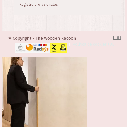
Registro profesionales
Link
© Copyright - The Wooden Racoon
Política de cookies (UE)
to
Insta