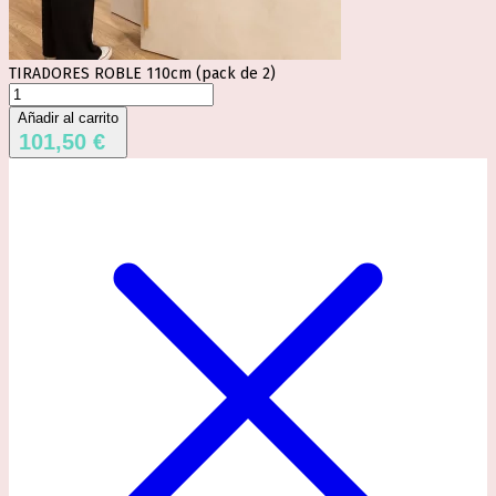
TIRADORES ROBLE 110cm (pack de 2)
TIRADORES
ROBLE
Añadir al carrito
110cm
101,50
€
(pack
de
2)
cantidad