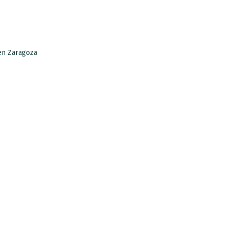
 email.
 en Zaragoza