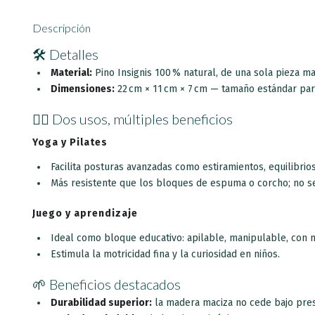
Descripción
🛠️ Detalles
Al suscrib
Material:
Pino Insignis 100 % natural, de una sola pieza m
Dimensiones:
22 cm × 11 cm × 7 cm — tamaño estándar para
🤸‍♂️ Dos usos, múltiples beneficios
Yoga y Pilates
Facilita posturas avanzadas como estiramientos, equilibrio
Más resistente que los bloques de espuma o corcho; no s
Juego y aprendizaje
Ideal como bloque educativo: apilable, manipulable, con m
Estimula la motricidad fina y la curiosidad en niños.
🌱 Beneficios destacados
Durabilidad superior:
la madera maciza no cede bajo pres