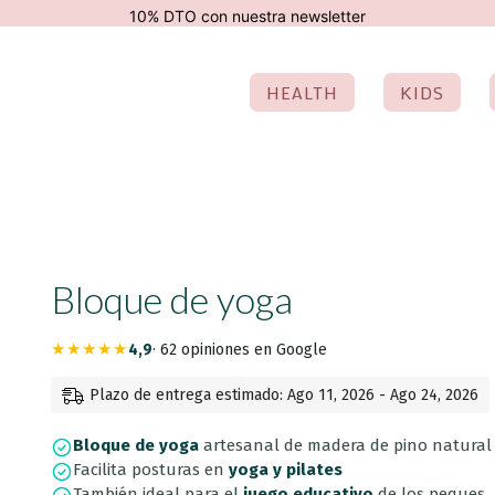
modal-check
10% DTO con nuestra newsletter
HEALTH
KIDS
Bloque de yoga
★★★★★
4,9
· 62 opiniones en Google
Plazo de entrega estimado: Ago 11, 2026 - Ago 24, 2026
Bloque de yoga
artesanal de madera de pino natural
Facilita posturas en
yoga y pilates
También ideal para el
juego educativo
de los peques