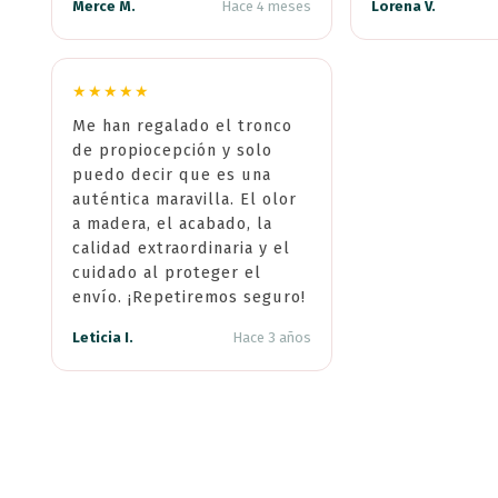
Merce M.
Hace 4 meses
Lorena V.
★★★★★
Me han regalado el tronco
Únete y recibe descuentos y novedades!
de propiocepción y solo
puedo decir que es una
a newsletter y te damos tu código de descuento para tu pri
auténtica maravilla. El olor
Correo electrónico
a madera, el acabado, la
calidad extraordinaria y el
cuidado al proteger el
envío. ¡Repetiremos seguro!
Leticia I.
Hace 3 años
10% DTO.