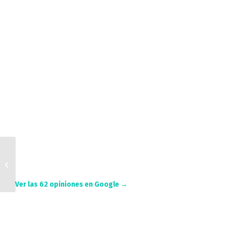
¡
Suscríbete a l
Tabla Curva Barnizada
(adulto)
Ver las 62 opiniones en Google →