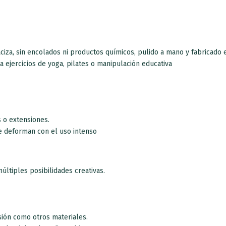
Recibir ofertas y novedades
irte aceptas nuestra
política de privacidad
y recibirás nuestras ofertas por
aciza, sin encolados ni productos químicos, pulido a mano y fabricado
 ejercicios de yoga, pilates o manipulación educativa
No mostrar más
Esto se cerrará en
61
segundos
s o extensiones.
e deforman con el uso intenso
últiples posibilidades creativas.
ión como otros materiales.