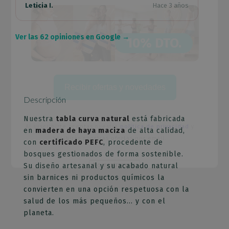
Leticia I.
Hace 3 años
Ver las 62 opiniones en Google →
10% DTO.
Recibir ofertas y novedades
Descripción
Nuestra
tabla curva natural
está fabricada
Al suscribirte aceptas nuestra
política de privacidad
y
en
madera de haya maciza
de alta calidad,
recibirás nuestras ofertas por email.
con
certificado PEFC
, procedente de
bosques gestionados de forma sostenible.
No mostrar más
Su diseño artesanal y su acabado natural
sin barnices ni productos químicos la
Esto se cerrará en
65
segundos
convierten en una opción respetuosa con la
salud de los más pequeños… y con el
planeta.