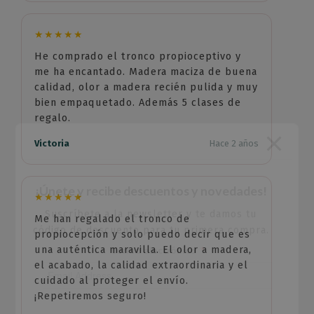
★★★★★
He comprado el tronco propioceptivo y
me ha encantado. Madera maciza de buena
calidad, olor a madera recién pulida y muy
bien empaquetado. Además 5 clases de
regalo.
Victoria
Hace 2 años
¡Únete y recibe descuentos y novedades!
★★★★★
Suscríbete a la newsletter y te damos tu
Me han regalado el tronco de
código de descuento para tu primera compra.
propiocepción y solo puedo decir que es
una auténtica maravilla. El olor a madera,
Correo electrónico
el acabado, la calidad extraordinaria y el
cuidado al proteger el envío.
¡Repetiremos seguro!